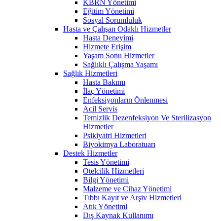
KBRN Yönetimi
Eğitim Yönetimi
Sosyal Sorumluluk
Hasta ve Çalışan Odaklı Hizmetler
Hasta Deneyimi
Hizmete Erişim
Yaşam Sonu Hizmetler
Sağlıklı Çalışma Yaşamı
Sağlık Hizmetleri
Hasta Bakımı
İlaç Yönetimi
Enfeksiyonların Önlenmesi
Acil Servis
Temizlik Dezenfeksiyon Ve Sterilizasyon
Hizmetler
Psikiyatri Hizmetleri
Biyokimya Laboratuarı
Destek Hizmetler
Tesis Yönetimi
Otelcilik Hizmetleri
Bilgi Yönetimi
Malzeme ve Cihaz Yönetimi
Tıbbı Kayıt ve Arşiv Hizmetleri
Atık Yönetimi
Dış Kaynak Kullanımı