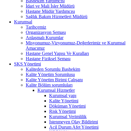
Başhekim Yardımcısı
İdari ve Mali İşler Müdürü
Hastane Müdür Yardımcısı
Sağlık Bakım Hizmetleri Müdürü
Kurumsal
Tarihçemiz
Organizasyon Şeması
Anlaşmalı Kurumlar
Misyonumuz-Vizyonumuz-Değerlerimiz ve Kurumsal
Amacımız
Hastane Genel Yapısı Ve Kuralları
Hastane Fiziksel Şeması
SKS Yönetimi
Kaliteden Sorumlu Başhekim
Kalite Yönetim Sorumlusu
Kalite Yönetim Birimi Çalışanı
Kalite Bölüm sorumluları
Kurumsal Hizmetler
Kurumsal yapı
Kalite Yönetimi
Döküman Yönetimi
Risk Yönetimi
Kurumsal Verimlilik
İstenmeyen Olay Bildirimi
Acil Durum Afet Yönetimi