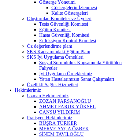
Gösterge Yönetimi
Göstergelerin İzlenmesi
Kalite Göstergeleri
Oluşturulan Komiteler ve Üyeleri
Tesis Güvenliği Komitesi
Eğitim Komitesi
Hasta Güvenliği Komitesi
Enfeksiyon Kontrol Komitesi
Öz değerlendirme planı
SKS Kapsamındaki Eğitim Planı
SKS İyi Uygulama Örnekleri
Sosyal Sorumluluk Kapsamında Yürütülen
Faliyetler
İyi Uygulama Örneklerimiz
Yatan Hastalarımızın Sanat Çalışmaları
Özellikli Sağlık Hizmetleri
Hekimlerimiz
Uzman Hekimlerimiz
ZOZAN PARSANOĞLU
AHMET FARUK YÜKSEL
CANSU YILDIRIM
Pratisyen Hekimlerimiz
BÜŞRA TÜRKER
MERVE AYÇA ÖZBEK
SİNEM TAVİLOĞLU