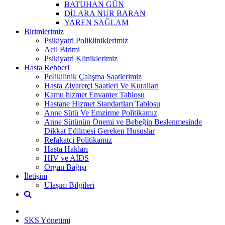
BATUHAN GÜN
DİLARA NUR BARAN
YAREN SAĞLAM
Birimlerimiz
Psikiyatri Polikliniklerimiz
Acil Birimi
Psikiyatri Kliniklerimiz
Hasta Rehberi
Polikilinik Çalışma Saatlerimiz
Hasta Ziyaretçi Saatleri Ve Kuralları
Kamu hizmet Envanter Tablosu
Hastane Hizmet Standartları Tablosu
Anne Sütü Ve Emzirme Politikamız
Anne Sütünün Önemi ve Bebeğin Beslenmesinde
Dikkat Edilmesi Gereken Hususlar
Refakatçi Politikamız
Hasta Hakları
HIV ve AİDS
Organ Bağışı
İletişim
Ulaşım Bilgileri
SKS Yönetimi