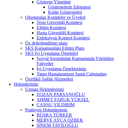
Gösterge Yönetimi
Göstergelerin İzlenmesi
Kalite Göstergeleri
Oluşturulan Komiteler ve Üyeleri
Tesis Güvenliği Komitesi
Eğitim Komitesi
Hasta Güvenliği Komitesi
Enfeksiyon Kontrol Komitesi
Öz değerlendirme planı
SKS Kapsamındaki Eğitim Planı
SKS İyi Uygulama Örnekleri
Sosyal Sorumluluk Kapsamında Yürütülen
Faliyetler
İyi Uygulama Örneklerimiz
Yatan Hastalarımızın Sanat Çalışmaları
Özellikli Sağlık Hizmetleri
Hekimlerimiz
Uzman Hekimlerimiz
ZOZAN PARSANOĞLU
AHMET FARUK YÜKSEL
CANSU YILDIRIM
Pratisyen Hekimlerimiz
BÜŞRA TÜRKER
MERVE AYÇA ÖZBEK
SİNEM TAVİLOĞLU