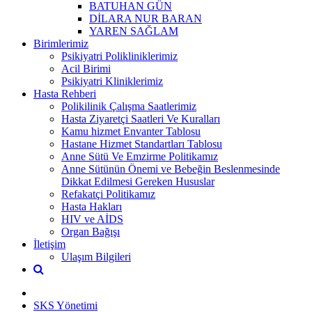
BATUHAN GÜN
DİLARA NUR BARAN
YAREN SAĞLAM
Birimlerimiz
Psikiyatri Polikliniklerimiz
Acil Birimi
Psikiyatri Kliniklerimiz
Hasta Rehberi
Polikilinik Çalışma Saatlerimiz
Hasta Ziyaretçi Saatleri Ve Kuralları
Kamu hizmet Envanter Tablosu
Hastane Hizmet Standartları Tablosu
Anne Sütü Ve Emzirme Politikamız
Anne Sütünün Önemi ve Bebeğin Beslenmesinde
Dikkat Edilmesi Gereken Hususlar
Refakatçi Politikamız
Hasta Hakları
HIV ve AİDS
Organ Bağışı
İletişim
Ulaşım Bilgileri
SKS Yönetimi