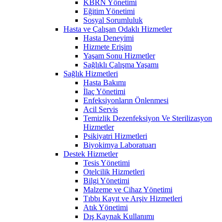
KBRN Yönetimi
Eğitim Yönetimi
Sosyal Sorumluluk
Hasta ve Çalışan Odaklı Hizmetler
Hasta Deneyimi
Hizmete Erişim
Yaşam Sonu Hizmetler
Sağlıklı Çalışma Yaşamı
Sağlık Hizmetleri
Hasta Bakımı
İlaç Yönetimi
Enfeksiyonların Önlenmesi
Acil Servis
Temizlik Dezenfeksiyon Ve Sterilizasyon
Hizmetler
Psikiyatri Hizmetleri
Biyokimya Laboratuarı
Destek Hizmetler
Tesis Yönetimi
Otelcilik Hizmetleri
Bilgi Yönetimi
Malzeme ve Cihaz Yönetimi
Tıbbı Kayıt ve Arşiv Hizmetleri
Atık Yönetimi
Dış Kaynak Kullanımı