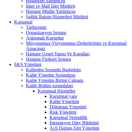
Başhekim Yardımcısı
İdari ve Mali İşler Müdürü
Hastane Müdür Yardımcısı
Sağlık Bakım Hizmetleri Müdürü
Kurumsal
Tarihçemiz
Organizasyon Şeması
Anlaşmalı Kurumlar
Misyonumuz-Vizyonumuz-Değerlerimiz ve Kurumsal
Amacımız
Hastane Genel Yapısı Ve Kuralları
Hastane Fiziksel Şeması
SKS Yönetimi
Kaliteden Sorumlu Başhekim
Kalite Yönetim Sorumlusu
Kalite Yönetim Birimi Çalışanı
Kalite Bölüm sorumluları
Kurumsal Hizmetler
Kurumsal yapı
Kalite Yönetimi
Döküman Yönetimi
Risk Yönetimi
Kurumsal Verimlilik
İstenmeyen Olay Bildirimi
Acil Durum Afet Yönetimi