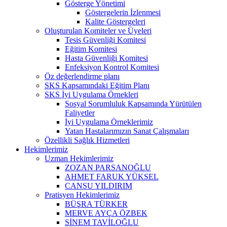
Gösterge Yönetimi
Göstergelerin İzlenmesi
Kalite Göstergeleri
Oluşturulan Komiteler ve Üyeleri
Tesis Güvenliği Komitesi
Eğitim Komitesi
Hasta Güvenliği Komitesi
Enfeksiyon Kontrol Komitesi
Öz değerlendirme planı
SKS Kapsamındaki Eğitim Planı
SKS İyi Uygulama Örnekleri
Sosyal Sorumluluk Kapsamında Yürütülen
Faliyetler
İyi Uygulama Örneklerimiz
Yatan Hastalarımızın Sanat Çalışmaları
Özellikli Sağlık Hizmetleri
Hekimlerimiz
Uzman Hekimlerimiz
ZOZAN PARSANOĞLU
AHMET FARUK YÜKSEL
CANSU YILDIRIM
Pratisyen Hekimlerimiz
BÜŞRA TÜRKER
MERVE AYÇA ÖZBEK
SİNEM TAVİLOĞLU