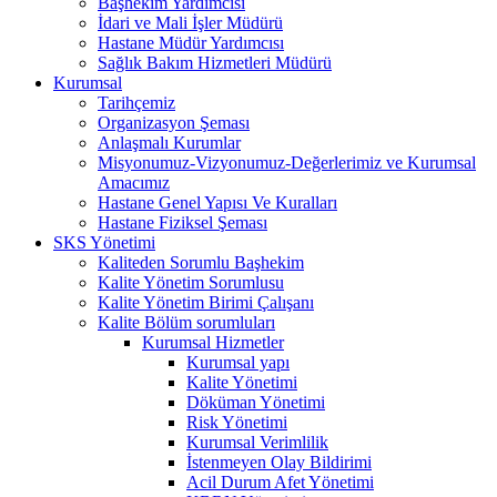
Başhekim Yardımcısı
İdari ve Mali İşler Müdürü
Hastane Müdür Yardımcısı
Sağlık Bakım Hizmetleri Müdürü
Kurumsal
Tarihçemiz
Organizasyon Şeması
Anlaşmalı Kurumlar
Misyonumuz-Vizyonumuz-Değerlerimiz ve Kurumsal
Amacımız
Hastane Genel Yapısı Ve Kuralları
Hastane Fiziksel Şeması
SKS Yönetimi
Kaliteden Sorumlu Başhekim
Kalite Yönetim Sorumlusu
Kalite Yönetim Birimi Çalışanı
Kalite Bölüm sorumluları
Kurumsal Hizmetler
Kurumsal yapı
Kalite Yönetimi
Döküman Yönetimi
Risk Yönetimi
Kurumsal Verimlilik
İstenmeyen Olay Bildirimi
Acil Durum Afet Yönetimi