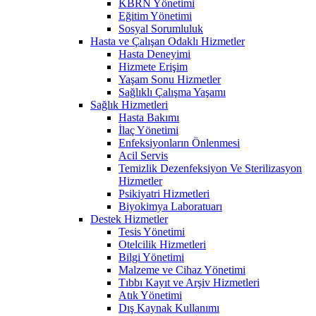
KBRN Yönetimi
Eğitim Yönetimi
Sosyal Sorumluluk
Hasta ve Çalışan Odaklı Hizmetler
Hasta Deneyimi
Hizmete Erişim
Yaşam Sonu Hizmetler
Sağlıklı Çalışma Yaşamı
Sağlık Hizmetleri
Hasta Bakımı
İlaç Yönetimi
Enfeksiyonların Önlenmesi
Acil Servis
Temizlik Dezenfeksiyon Ve Sterilizasyon
Hizmetler
Psikiyatri Hizmetleri
Biyokimya Laboratuarı
Destek Hizmetler
Tesis Yönetimi
Otelcilik Hizmetleri
Bilgi Yönetimi
Malzeme ve Cihaz Yönetimi
Tıbbı Kayıt ve Arşiv Hizmetleri
Atık Yönetimi
Dış Kaynak Kullanımı