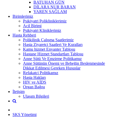
BATUHAN GÜN
DİLARA NUR BARAN
YAREN SAĞLAM
Birimlerimiz
Psikiyatri Polikliniklerimiz
Acil Birimi
Psikiyatri Kliniklerimiz
Hasta Rehberi
Polikilinik Çalışma Saatlerimiz
Hasta Ziyaretçi Saatleri Ve Kuralları
Kamu hizmet Envanter Tablosu
Hastane Hizmet Standartları Tablosu
Anne Sütü Ve Emzirme Politikamız
Anne Sütünün Önemi ve Bebeğin Beslenmesinde
Dikkat Edilmesi Gereken Hususlar
Refakatçi Politikamız
Hasta Hakları
HIV ve AİDS
Organ Bağışı
İletişim
Ulaşım Bilgileri
SKS Yönetimi