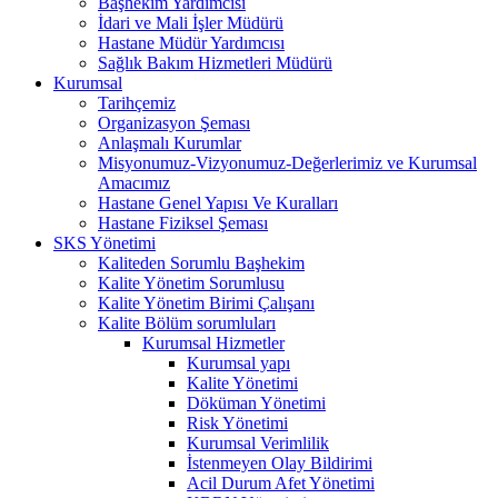
Başhekim Yardımcısı
İdari ve Mali İşler Müdürü
Hastane Müdür Yardımcısı
Sağlık Bakım Hizmetleri Müdürü
Kurumsal
Tarihçemiz
Organizasyon Şeması
Anlaşmalı Kurumlar
Misyonumuz-Vizyonumuz-Değerlerimiz ve Kurumsal
Amacımız
Hastane Genel Yapısı Ve Kuralları
Hastane Fiziksel Şeması
SKS Yönetimi
Kaliteden Sorumlu Başhekim
Kalite Yönetim Sorumlusu
Kalite Yönetim Birimi Çalışanı
Kalite Bölüm sorumluları
Kurumsal Hizmetler
Kurumsal yapı
Kalite Yönetimi
Döküman Yönetimi
Risk Yönetimi
Kurumsal Verimlilik
İstenmeyen Olay Bildirimi
Acil Durum Afet Yönetimi