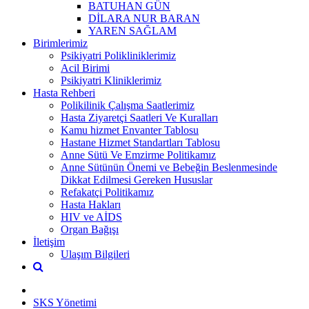
BATUHAN GÜN
DİLARA NUR BARAN
YAREN SAĞLAM
Birimlerimiz
Psikiyatri Polikliniklerimiz
Acil Birimi
Psikiyatri Kliniklerimiz
Hasta Rehberi
Polikilinik Çalışma Saatlerimiz
Hasta Ziyaretçi Saatleri Ve Kuralları
Kamu hizmet Envanter Tablosu
Hastane Hizmet Standartları Tablosu
Anne Sütü Ve Emzirme Politikamız
Anne Sütünün Önemi ve Bebeğin Beslenmesinde
Dikkat Edilmesi Gereken Hususlar
Refakatçi Politikamız
Hasta Hakları
HIV ve AİDS
Organ Bağışı
İletişim
Ulaşım Bilgileri
SKS Yönetimi