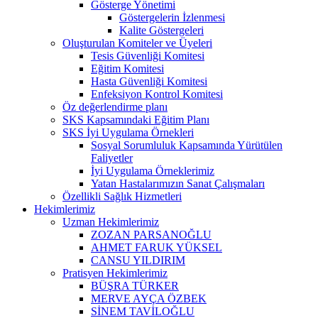
Gösterge Yönetimi
Göstergelerin İzlenmesi
Kalite Göstergeleri
Oluşturulan Komiteler ve Üyeleri
Tesis Güvenliği Komitesi
Eğitim Komitesi
Hasta Güvenliği Komitesi
Enfeksiyon Kontrol Komitesi
Öz değerlendirme planı
SKS Kapsamındaki Eğitim Planı
SKS İyi Uygulama Örnekleri
Sosyal Sorumluluk Kapsamında Yürütülen
Faliyetler
İyi Uygulama Örneklerimiz
Yatan Hastalarımızın Sanat Çalışmaları
Özellikli Sağlık Hizmetleri
Hekimlerimiz
Uzman Hekimlerimiz
ZOZAN PARSANOĞLU
AHMET FARUK YÜKSEL
CANSU YILDIRIM
Pratisyen Hekimlerimiz
BÜŞRA TÜRKER
MERVE AYÇA ÖZBEK
SİNEM TAVİLOĞLU