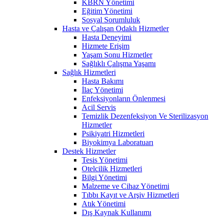
KBRN Yönetimi
Eğitim Yönetimi
Sosyal Sorumluluk
Hasta ve Çalışan Odaklı Hizmetler
Hasta Deneyimi
Hizmete Erişim
Yaşam Sonu Hizmetler
Sağlıklı Çalışma Yaşamı
Sağlık Hizmetleri
Hasta Bakımı
İlaç Yönetimi
Enfeksiyonların Önlenmesi
Acil Servis
Temizlik Dezenfeksiyon Ve Sterilizasyon
Hizmetler
Psikiyatri Hizmetleri
Biyokimya Laboratuarı
Destek Hizmetler
Tesis Yönetimi
Otelcilik Hizmetleri
Bilgi Yönetimi
Malzeme ve Cihaz Yönetimi
Tıbbı Kayıt ve Arşiv Hizmetleri
Atık Yönetimi
Dış Kaynak Kullanımı