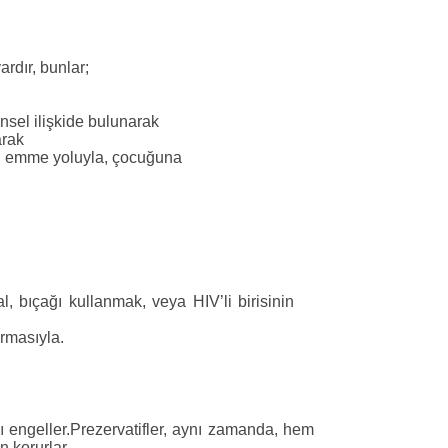
ardır, bunlar;
insel ilişkide bulunarak
arak
tü emme yoluyla, çocuğuna
, bıçağı kullanmak, veya HIV’li birisinin
rmasıyla.
aşı engeller.Prezervatifler, aynı zamanda, hem
 korurlar.