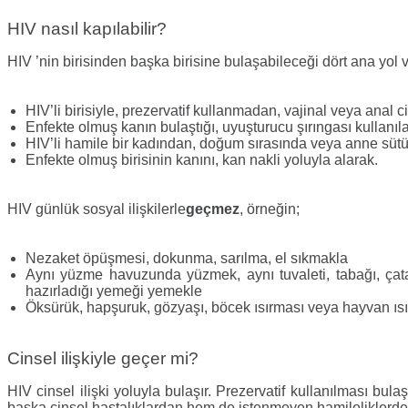
HIV nasıl kapılabilir?
HIV ’nin birisinden başka birisine bulaşabileceği dört ana yol v
HIV’li birisiyle, prezervatif kullanmadan, vajinal veya anal c
Enfekte olmuş kanın bulaştığı, uyuşturucu şırıngası kullanıl
HIV’li hamile bir kadından, doğum sırasında veya anne sü
Enfekte olmuş birisinin kanını, kan nakli yoluyla alarak.
HIV günlük sosyal ilişkilerle
geçmez
, örneğin;
Nezaket öpüşmesi, dokunma, sarılma, el sıkmakla
Aynı yüzme havuzunda yüzmek, aynı tuvaleti, tabağı, çatal
hazırladığı yemeği yemekle
Öksürük, hapşuruk, gözyaşı, böcek ısırması veya hayvan ısı
Cinsel ilişkiyle geçer mi?
HIV cinsel ilişki yoluyla bulaşır. Prezervatif kullanılması bul
başka cinsel hastalıklardan hem de istenmeyen hamileliklerden