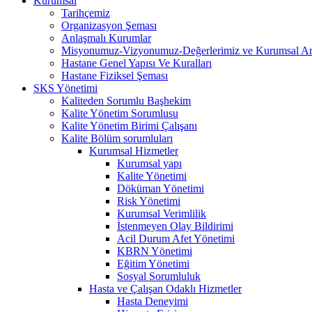
Kurumsal
Tarihçemiz
Organizasyon Şeması
Anlaşmalı Kurumlar
Misyonumuz-Vizyonumuz-Değerlerimiz ve Kurumsal A
Hastane Genel Yapısı Ve Kuralları
Hastane Fiziksel Şeması
SKS Yönetimi
Kaliteden Sorumlu Başhekim
Kalite Yönetim Sorumlusu
Kalite Yönetim Birimi Çalışanı
Kalite Bölüm sorumluları
Kurumsal Hizmetler
Kurumsal yapı
Kalite Yönetimi
Döküman Yönetimi
Risk Yönetimi
Kurumsal Verimlilik
İstenmeyen Olay Bildirimi
Acil Durum Afet Yönetimi
KBRN Yönetimi
Eğitim Yönetimi
Sosyal Sorumluluk
Hasta ve Çalışan Odaklı Hizmetler
Hasta Deneyimi