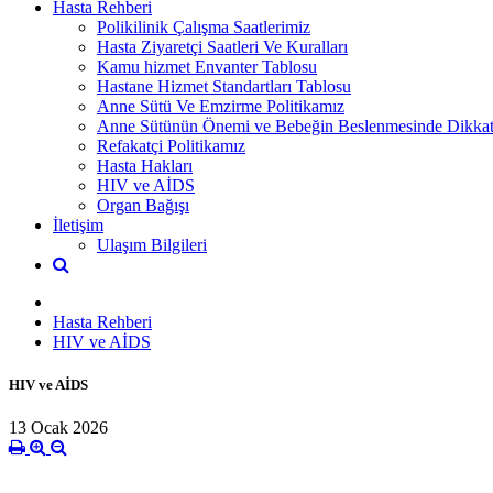
Hasta Rehberi
Polikilinik Çalışma Saatlerimiz
Hasta Ziyaretçi Saatleri Ve Kuralları
Kamu hizmet Envanter Tablosu
Hastane Hizmet Standartları Tablosu
Anne Sütü Ve Emzirme Politikamız
Anne Sütünün Önemi ve Bebeğin Beslenmesinde Dikkat
Refakatçi Politikamız
Hasta Hakları
HIV ve AİDS
Organ Bağışı
İletişim
Ulaşım Bilgileri
Hasta Rehberi
HIV ve AİDS
HIV ve AİDS
13 Ocak 2026