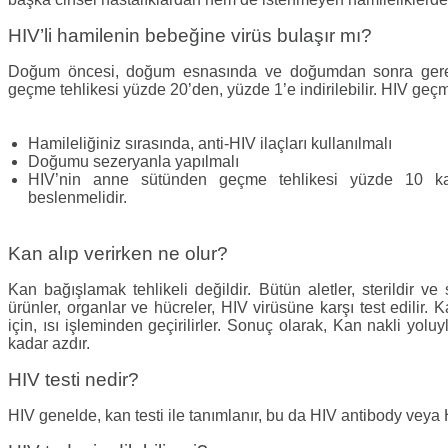
HIV’li hamilenin bebeğine virüs bulaşır mı?
Doğum öncesi, doğum esnasında ve doğumdan sonra gerekl
geçme tehlikesi yüzde 20’den, yüzde 1’e indirilebilir. HIV geçm
Hamileliğiniz sırasında, anti-HIV ilaçları kullanılmalı
Doğumu sezeryanla yapılmalı
HIV’nin anne sütünden geçme tehlikesi yüzde 10 kad
beslenmelidir.
Kan alıp verirken ne olur?
Kan bağışlamak tehlikeli değildir. Bütün aletler, sterildir ve 
ürünler, organlar ve hücreler, HIV virüsüne karşı test edilir
için, ısı işleminden geçirilirler. Sonuç olarak, Kan nakli yo
kadar azdır.
HIV testi nedir?
HIV genelde, kan testi ile tanımlanır, bu da HIV antibody veya HI