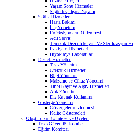
Hizmete Erişim
Yaşam Sonu Hizmetler
Sağlıklı Çalışma Yaşamı
Sağlık Hizmetleri
Hasta Bakımı
İlaç Yönetimi
Enfeksiyonların Önlenmesi
Acil Servis
Temizlik Dezenfeksiyon Ve Sterilizasyon Hi
Psikiyatri Hizmetleri
Biyokimya Laboratuarı
Destek Hizmetler
Tesis Yönetimi
Otelcilik Hizmetleri
Bilgi Yönetimi
Malzeme ve Cihaz Yönetimi
Tıbbı Kayıt ve Arşiv Hizmetleri
Atık Yönetimi
Dış Kaynak Kullanımı
Gösterge Yönetimi
Göstergelerin İzlenmesi
Kalite Göstergeleri
Oluşturulan Komiteler ve Üyeleri
Tesis Güvenliği Komitesi
Eğitim Komitesi