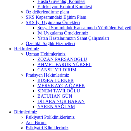
Hasta Güvenliği Komitesi
Enfeksiyon Kontrol Komitesi
Öz değerlendirme planı
SKS Kapsamındaki Eğitim Planı
SKS İyi Uygulama Örnekleri
Sosyal Sorumluluk Kapsamında Yürütülen Faliyetl
İyi Uygulama Örneklerimiz
Yatan Hastalarımızın Sanat Çalışmaları
Özellikli Sağlık Hizmetleri
Hekimlerimiz
Uzman Hekimlerimiz
ZOZAN PARSANOĞLU
AHMET FARUK YÜKSEL
CANSU YILDIRIM
Pratisyen Hekimlerimiz
BÜŞRA TÜRKER
MERVE AYÇA ÖZBEK
SİNEM TAVİLOĞLU
BATUHAN GÜN
DİLARA NUR BARAN
YAREN SAĞLAM
Birimlerimiz
Psikiyatri Polikliniklerimiz
Acil Birimi
Psikiyatri Kliniklerimiz