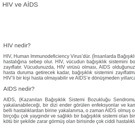
HIV ve AİDS
HIV nedir?
HIV, Human Immunodeficiency Virus’dür. (İnsanlarda Bağışıkl
hastalığına sebep olur. HIV, vücudun bağışıklık sistemini bo
zayıflatır. Vücudunuzda, HIV virüsü olması, AIDS olduğun
hasta duruma getirecek kadar, bağışıklık sistemini zayıflatm
HIV’li bir kişi hasta olmayabilir ve AIDS’e dönüşmeden yıllarca 
AIDS nedir?
AIDS, (Kazanılan Bağışıklık Sistemi Bozukluğu Sendromu)’nu
yakalanabileceği, bir dizi ender görülen enfeksyonlar ve kanse
belli hastalıklardan birine yakalanırsa, o zaman AIDS olmuş o
birçoğu çok yaygındır ve sağlıklı bir bağışıklık sistemi olan bir
kötü bir şekilde zarar görmüş olan birisinde çok ciddi hastalıkl