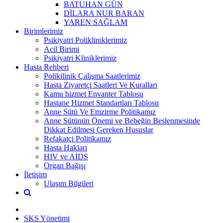
BATUHAN GÜN
DİLARA NUR BARAN
YAREN SAĞLAM
Birimlerimiz
Psikiyatri Polikliniklerimiz
Acil Birimi
Psikiyatri Kliniklerimiz
Hasta Rehberi
Polikilinik Çalışma Saatlerimiz
Hasta Ziyaretçi Saatleri Ve Kuralları
Kamu hizmet Envanter Tablosu
Hastane Hizmet Standartları Tablosu
Anne Sütü Ve Emzirme Politikamız
Anne Sütünün Önemi ve Bebeğin Beslenmesinde
Dikkat Edilmesi Gereken Hususlar
Refakatçi Politikamız
Hasta Hakları
HIV ve AİDS
Organ Bağışı
İletişim
Ulaşım Bilgileri
SKS Yönetimi