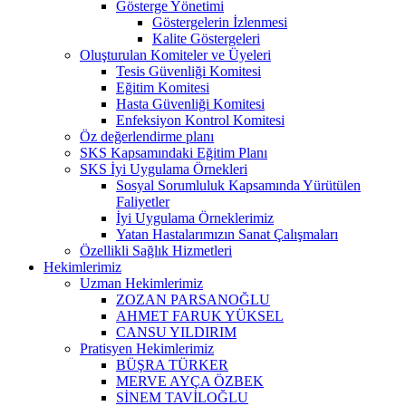
Gösterge Yönetimi
Göstergelerin İzlenmesi
Kalite Göstergeleri
Oluşturulan Komiteler ve Üyeleri
Tesis Güvenliği Komitesi
Eğitim Komitesi
Hasta Güvenliği Komitesi
Enfeksiyon Kontrol Komitesi
Öz değerlendirme planı
SKS Kapsamındaki Eğitim Planı
SKS İyi Uygulama Örnekleri
Sosyal Sorumluluk Kapsamında Yürütülen
Faliyetler
İyi Uygulama Örneklerimiz
Yatan Hastalarımızın Sanat Çalışmaları
Özellikli Sağlık Hizmetleri
Hekimlerimiz
Uzman Hekimlerimiz
ZOZAN PARSANOĞLU
AHMET FARUK YÜKSEL
CANSU YILDIRIM
Pratisyen Hekimlerimiz
BÜŞRA TÜRKER
MERVE AYÇA ÖZBEK
SİNEM TAVİLOĞLU