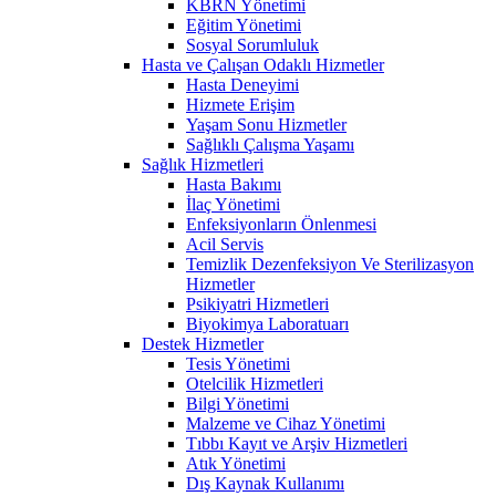
KBRN Yönetimi
Eğitim Yönetimi
Sosyal Sorumluluk
Hasta ve Çalışan Odaklı Hizmetler
Hasta Deneyimi
Hizmete Erişim
Yaşam Sonu Hizmetler
Sağlıklı Çalışma Yaşamı
Sağlık Hizmetleri
Hasta Bakımı
İlaç Yönetimi
Enfeksiyonların Önlenmesi
Acil Servis
Temizlik Dezenfeksiyon Ve Sterilizasyon
Hizmetler
Psikiyatri Hizmetleri
Biyokimya Laboratuarı
Destek Hizmetler
Tesis Yönetimi
Otelcilik Hizmetleri
Bilgi Yönetimi
Malzeme ve Cihaz Yönetimi
Tıbbı Kayıt ve Arşiv Hizmetleri
Atık Yönetimi
Dış Kaynak Kullanımı