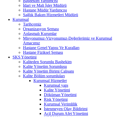
Başhekim Yardımcısı
İdari ve Mali İşler Müdürü
Hastane Müdür Yardımcısı
Sağlık Bakım Hizmetleri Müdürü
Kurumsal
Tarihçemiz
Organizasyon Şeması
Anlaşmalı Kurumlar
Misyonumuz-Vizyonumuz-Değerlerimiz ve Kurumsal
Amacımız
Hastane Genel Yapısı Ve Kuralları
Hastane Fiziksel Şeması
SKS Yönetimi
Kaliteden Sorumlu Başhekim
Kalite Yönetim Sorumlusu
Kalite Yönetim Birimi Çalışanı
Kalite Bölüm sorumluları
Kurumsal Hizmetler
Kurumsal yapı
Kalite Yönetimi
Döküman Yönetimi
Risk Yönetimi
Kurumsal Verimlilik
İstenmeyen Olay Bildirimi
Acil Durum Afet Yönetimi