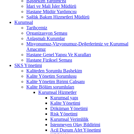
Başhekim Yardımcısı
İdari ve Mali İşler Müdürü
Hastane Müdür Yardımcısı
Sağlık Bakım Hizmetleri Müdürü
Kurumsal
Tarihçemiz
Organizasyon Şeması
Anlaşmalı Kurumlar
Misyonumuz-Vizyonumuz-Değerlerimiz ve Kurumsal
Amacımız
Hastane Genel Yapısı Ve Kuralları
Hastane Fiziksel Şeması
SKS Yönetimi
Kaliteden Sorumlu Başhekim
Kalite Yönetim Sorumlusu
Kalite Yönetim Birimi Çalışanı
Kalite Bölüm sorumluları
Kurumsal Hizmetler
Kurumsal yapı
Kalite Yönetimi
Döküman Yönetimi
Risk Yönetimi
Kurumsal Verimlilik
İstenmeyen Olay Bildirimi
Acil Durum Afet Yönetimi