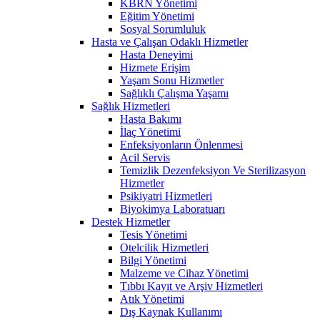
KBRN Yönetimi
Eğitim Yönetimi
Sosyal Sorumluluk
Hasta ve Çalışan Odaklı Hizmetler
Hasta Deneyimi
Hizmete Erişim
Yaşam Sonu Hizmetler
Sağlıklı Çalışma Yaşamı
Sağlık Hizmetleri
Hasta Bakımı
İlaç Yönetimi
Enfeksiyonların Önlenmesi
Acil Servis
Temizlik Dezenfeksiyon Ve Sterilizasyon
Hizmetler
Psikiyatri Hizmetleri
Biyokimya Laboratuarı
Destek Hizmetler
Tesis Yönetimi
Otelcilik Hizmetleri
Bilgi Yönetimi
Malzeme ve Cihaz Yönetimi
Tıbbı Kayıt ve Arşiv Hizmetleri
Atık Yönetimi
Dış Kaynak Kullanımı