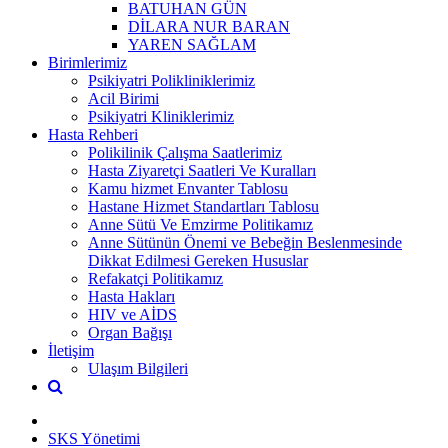
BATUHAN GÜN
DİLARA NUR BARAN
YAREN SAĞLAM
Birimlerimiz
Psikiyatri Polikliniklerimiz
Acil Birimi
Psikiyatri Kliniklerimiz
Hasta Rehberi
Polikilinik Çalışma Saatlerimiz
Hasta Ziyaretçi Saatleri Ve Kuralları
Kamu hizmet Envanter Tablosu
Hastane Hizmet Standartları Tablosu
Anne Sütü Ve Emzirme Politikamız
Anne Sütünün Önemi ve Bebeğin Beslenmesinde
Dikkat Edilmesi Gereken Hususlar
Refakatçi Politikamız
Hasta Hakları
HIV ve AİDS
Organ Bağışı
İletişim
Ulaşım Bilgileri
SKS Yönetimi