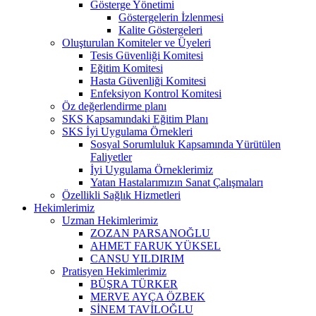
Gösterge Yönetimi
Göstergelerin İzlenmesi
Kalite Göstergeleri
Oluşturulan Komiteler ve Üyeleri
Tesis Güvenliği Komitesi
Eğitim Komitesi
Hasta Güvenliği Komitesi
Enfeksiyon Kontrol Komitesi
Öz değerlendirme planı
SKS Kapsamındaki Eğitim Planı
SKS İyi Uygulama Örnekleri
Sosyal Sorumluluk Kapsamında Yürütülen
Faliyetler
İyi Uygulama Örneklerimiz
Yatan Hastalarımızın Sanat Çalışmaları
Özellikli Sağlık Hizmetleri
Hekimlerimiz
Uzman Hekimlerimiz
ZOZAN PARSANOĞLU
AHMET FARUK YÜKSEL
CANSU YILDIRIM
Pratisyen Hekimlerimiz
BÜŞRA TÜRKER
MERVE AYÇA ÖZBEK
SİNEM TAVİLOĞLU