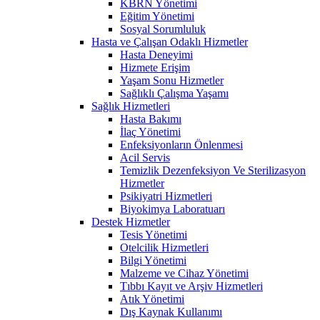
KBRN Yönetimi
Eğitim Yönetimi
Sosyal Sorumluluk
Hasta ve Çalışan Odaklı Hizmetler
Hasta Deneyimi
Hizmete Erişim
Yaşam Sonu Hizmetler
Sağlıklı Çalışma Yaşamı
Sağlık Hizmetleri
Hasta Bakımı
İlaç Yönetimi
Enfeksiyonların Önlenmesi
Acil Servis
Temizlik Dezenfeksiyon Ve Sterilizasyon
Hizmetler
Psikiyatri Hizmetleri
Biyokimya Laboratuarı
Destek Hizmetler
Tesis Yönetimi
Otelcilik Hizmetleri
Bilgi Yönetimi
Malzeme ve Cihaz Yönetimi
Tıbbı Kayıt ve Arşiv Hizmetleri
Atık Yönetimi
Dış Kaynak Kullanımı