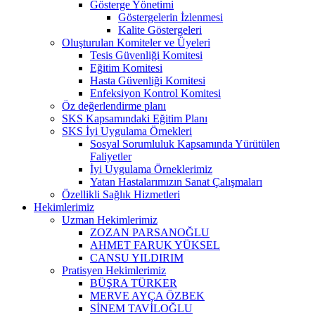
Gösterge Yönetimi
Göstergelerin İzlenmesi
Kalite Göstergeleri
Oluşturulan Komiteler ve Üyeleri
Tesis Güvenliği Komitesi
Eğitim Komitesi
Hasta Güvenliği Komitesi
Enfeksiyon Kontrol Komitesi
Öz değerlendirme planı
SKS Kapsamındaki Eğitim Planı
SKS İyi Uygulama Örnekleri
Sosyal Sorumluluk Kapsamında Yürütülen
Faliyetler
İyi Uygulama Örneklerimiz
Yatan Hastalarımızın Sanat Çalışmaları
Özellikli Sağlık Hizmetleri
Hekimlerimiz
Uzman Hekimlerimiz
ZOZAN PARSANOĞLU
AHMET FARUK YÜKSEL
CANSU YILDIRIM
Pratisyen Hekimlerimiz
BÜŞRA TÜRKER
MERVE AYÇA ÖZBEK
SİNEM TAVİLOĞLU