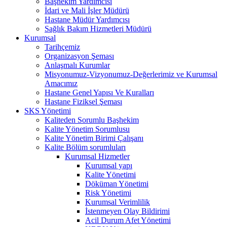
Başhekim Yardımcısı
İdari ve Mali İşler Müdürü
Hastane Müdür Yardımcısı
Sağlık Bakım Hizmetleri Müdürü
Kurumsal
Tarihçemiz
Organizasyon Şeması
Anlaşmalı Kurumlar
Misyonumuz-Vizyonumuz-Değerlerimiz ve Kurumsal
Amacımız
Hastane Genel Yapısı Ve Kuralları
Hastane Fiziksel Şeması
SKS Yönetimi
Kaliteden Sorumlu Başhekim
Kalite Yönetim Sorumlusu
Kalite Yönetim Birimi Çalışanı
Kalite Bölüm sorumluları
Kurumsal Hizmetler
Kurumsal yapı
Kalite Yönetimi
Döküman Yönetimi
Risk Yönetimi
Kurumsal Verimlilik
İstenmeyen Olay Bildirimi
Acil Durum Afet Yönetimi