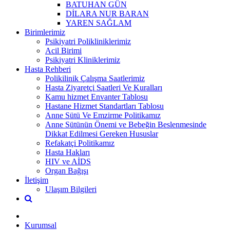
BATUHAN GÜN
DİLARA NUR BARAN
YAREN SAĞLAM
Birimlerimiz
Psikiyatri Polikliniklerimiz
Acil Birimi
Psikiyatri Kliniklerimiz
Hasta Rehberi
Polikilinik Çalışma Saatlerimiz
Hasta Ziyaretçi Saatleri Ve Kuralları
Kamu hizmet Envanter Tablosu
Hastane Hizmet Standartları Tablosu
Anne Sütü Ve Emzirme Politikamız
Anne Sütünün Önemi ve Bebeğin Beslenmesinde
Dikkat Edilmesi Gereken Hususlar
Refakatçi Politikamız
Hasta Hakları
HIV ve AİDS
Organ Bağışı
İletişim
Ulaşım Bilgileri
Kurumsal