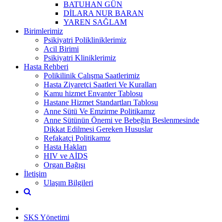
BATUHAN GÜN
DİLARA NUR BARAN
YAREN SAĞLAM
Birimlerimiz
Psikiyatri Polikliniklerimiz
Acil Birimi
Psikiyatri Kliniklerimiz
Hasta Rehberi
Polikilinik Çalışma Saatlerimiz
Hasta Ziyaretçi Saatleri Ve Kuralları
Kamu hizmet Envanter Tablosu
Hastane Hizmet Standartları Tablosu
Anne Sütü Ve Emzirme Politikamız
Anne Sütünün Önemi ve Bebeğin Beslenmesinde
Dikkat Edilmesi Gereken Hususlar
Refakatçi Politikamız
Hasta Hakları
HIV ve AİDS
Organ Bağışı
İletişim
Ulaşım Bilgileri
SKS Yönetimi