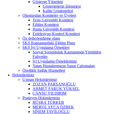
Gösterge Yönetimi
Göstergelerin İzlenmesi
Kalite Göstergeleri
Oluşturulan Komiteler ve Üyeleri
Tesis Güvenliği Komitesi
Eğitim Komitesi
Hasta Güvenliği Komitesi
Enfeksiyon Kontrol Komitesi
Öz değerlendirme planı
SKS Kapsamındaki Eğitim Planı
SKS İyi Uygulama Örnekleri
Sosyal Sorumluluk Kapsamında Yürütülen
Faliyetler
İyi Uygulama Örneklerimiz
Yatan Hastalarımızın Sanat Çalışmaları
Özellikli Sağlık Hizmetleri
Hekimlerimiz
Uzman Hekimlerimiz
ZOZAN PARSANOĞLU
AHMET FARUK YÜKSEL
CANSU YILDIRIM
Pratisyen Hekimlerimiz
BÜŞRA TÜRKER
MERVE AYÇA ÖZBEK
SİNEM TAVİLOĞLU