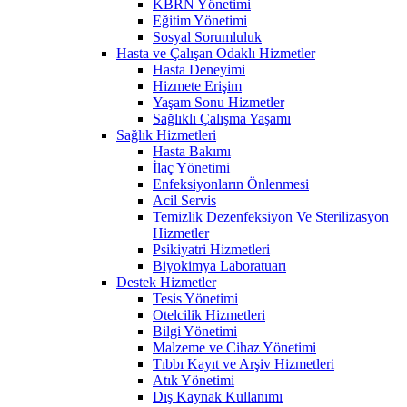
KBRN Yönetimi
Eğitim Yönetimi
Sosyal Sorumluluk
Hasta ve Çalışan Odaklı Hizmetler
Hasta Deneyimi
Hizmete Erişim
Yaşam Sonu Hizmetler
Sağlıklı Çalışma Yaşamı
Sağlık Hizmetleri
Hasta Bakımı
İlaç Yönetimi
Enfeksiyonların Önlenmesi
Acil Servis
Temizlik Dezenfeksiyon Ve Sterilizasyon
Hizmetler
Psikiyatri Hizmetleri
Biyokimya Laboratuarı
Destek Hizmetler
Tesis Yönetimi
Otelcilik Hizmetleri
Bilgi Yönetimi
Malzeme ve Cihaz Yönetimi
Tıbbı Kayıt ve Arşiv Hizmetleri
Atık Yönetimi
Dış Kaynak Kullanımı