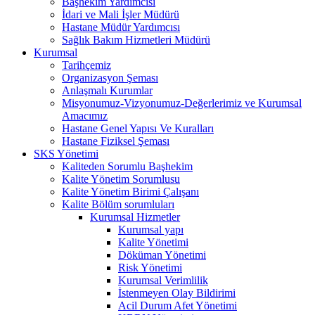
Başhekim Yardımcısı
İdari ve Mali İşler Müdürü
Hastane Müdür Yardımcısı
Sağlık Bakım Hizmetleri Müdürü
Kurumsal
Tarihçemiz
Organizasyon Şeması
Anlaşmalı Kurumlar
Misyonumuz-Vizyonumuz-Değerlerimiz ve Kurumsal
Amacımız
Hastane Genel Yapısı Ve Kuralları
Hastane Fiziksel Şeması
SKS Yönetimi
Kaliteden Sorumlu Başhekim
Kalite Yönetim Sorumlusu
Kalite Yönetim Birimi Çalışanı
Kalite Bölüm sorumluları
Kurumsal Hizmetler
Kurumsal yapı
Kalite Yönetimi
Döküman Yönetimi
Risk Yönetimi
Kurumsal Verimlilik
İstenmeyen Olay Bildirimi
Acil Durum Afet Yönetimi