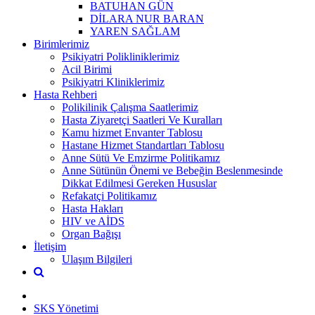
BATUHAN GÜN
DİLARA NUR BARAN
YAREN SAĞLAM
Birimlerimiz
Psikiyatri Polikliniklerimiz
Acil Birimi
Psikiyatri Kliniklerimiz
Hasta Rehberi
Polikilinik Çalışma Saatlerimiz
Hasta Ziyaretçi Saatleri Ve Kuralları
Kamu hizmet Envanter Tablosu
Hastane Hizmet Standartları Tablosu
Anne Sütü Ve Emzirme Politikamız
Anne Sütünün Önemi ve Bebeğin Beslenmesinde
Dikkat Edilmesi Gereken Hususlar
Refakatçi Politikamız
Hasta Hakları
HIV ve AİDS
Organ Bağışı
İletişim
Ulaşım Bilgileri
SKS Yönetimi