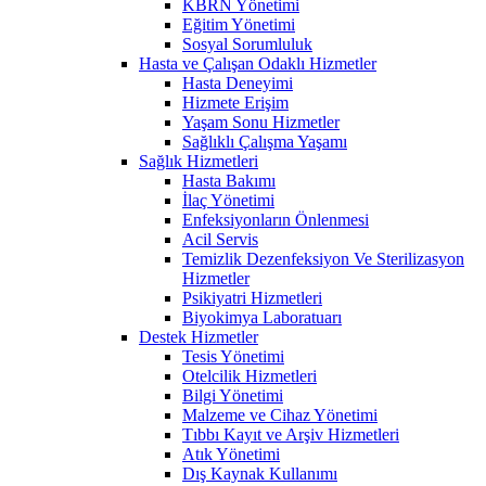
KBRN Yönetimi
Eğitim Yönetimi
Sosyal Sorumluluk
Hasta ve Çalışan Odaklı Hizmetler
Hasta Deneyimi
Hizmete Erişim
Yaşam Sonu Hizmetler
Sağlıklı Çalışma Yaşamı
Sağlık Hizmetleri
Hasta Bakımı
İlaç Yönetimi
Enfeksiyonların Önlenmesi
Acil Servis
Temizlik Dezenfeksiyon Ve Sterilizasyon
Hizmetler
Psikiyatri Hizmetleri
Biyokimya Laboratuarı
Destek Hizmetler
Tesis Yönetimi
Otelcilik Hizmetleri
Bilgi Yönetimi
Malzeme ve Cihaz Yönetimi
Tıbbı Kayıt ve Arşiv Hizmetleri
Atık Yönetimi
Dış Kaynak Kullanımı