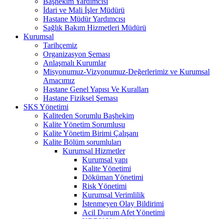
Başhekim Yardımcısı
İdari ve Mali İşler Müdürü
Hastane Müdür Yardımcısı
Sağlık Bakım Hizmetleri Müdürü
Kurumsal
Tarihçemiz
Organizasyon Şeması
Anlaşmalı Kurumlar
Misyonumuz-Vizyonumuz-Değerlerimiz ve Kurumsal
Amacımız
Hastane Genel Yapısı Ve Kuralları
Hastane Fiziksel Şeması
SKS Yönetimi
Kaliteden Sorumlu Başhekim
Kalite Yönetim Sorumlusu
Kalite Yönetim Birimi Çalışanı
Kalite Bölüm sorumluları
Kurumsal Hizmetler
Kurumsal yapı
Kalite Yönetimi
Döküman Yönetimi
Risk Yönetimi
Kurumsal Verimlilik
İstenmeyen Olay Bildirimi
Acil Durum Afet Yönetimi