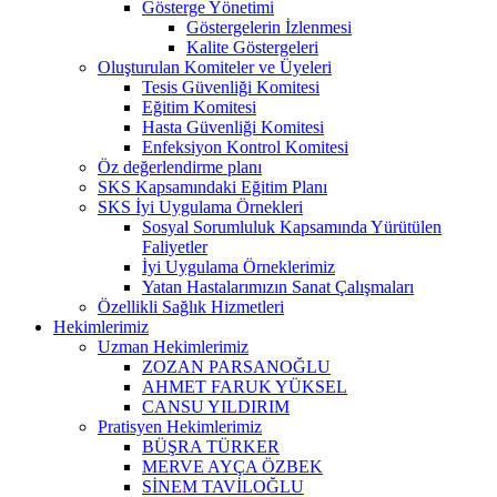
Gösterge Yönetimi
Göstergelerin İzlenmesi
Kalite Göstergeleri
Oluşturulan Komiteler ve Üyeleri
Tesis Güvenliği Komitesi
Eğitim Komitesi
Hasta Güvenliği Komitesi
Enfeksiyon Kontrol Komitesi
Öz değerlendirme planı
SKS Kapsamındaki Eğitim Planı
SKS İyi Uygulama Örnekleri
Sosyal Sorumluluk Kapsamında Yürütülen
Faliyetler
İyi Uygulama Örneklerimiz
Yatan Hastalarımızın Sanat Çalışmaları
Özellikli Sağlık Hizmetleri
Hekimlerimiz
Uzman Hekimlerimiz
ZOZAN PARSANOĞLU
AHMET FARUK YÜKSEL
CANSU YILDIRIM
Pratisyen Hekimlerimiz
BÜŞRA TÜRKER
MERVE AYÇA ÖZBEK
SİNEM TAVİLOĞLU